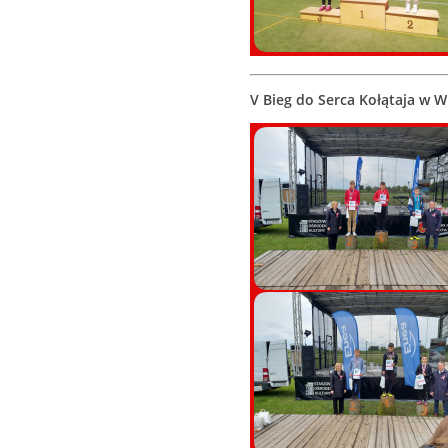
V Bieg do Serca Kołątaja w W